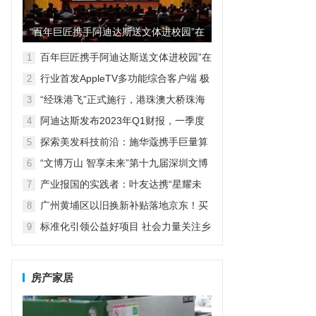
“百年巨匠携手阿迪达斯送文体进校园”在
京启动
百年巨匠携手阿迪达斯送文体进校园”在
1
京启动
行业首发AppleTV多功能综合客户端 极
2
空间私有云打造完美影音库
“经珠港飞”正式施行，港珠澳大桥珠海
3
口岸可办值机
阿迪达斯发布2023年Q1财报，一季度
4
大中华区业绩好于预期
探索美发科技前沿：施华蔻携手巨量算
5
数发布重磅白皮书
“文博万山 智享未来”第十九届深圳文博
6
会水贝万山分会场开幕
产业报国的实践者：叶友达携“星耀未
7
来”赋能乡村振兴
广州黄埔区以旧换新补贴落地京东！买
8
家电家居可在618权益上至高再减2000
标准化引领公益好项目 社会力量关注乡
9
元
村紧急救援与救护
房产家居