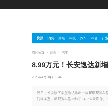
快报
消费
财经
科技
汽车
综合
行
您的位置
首页
汽车
8.99万元！长安逸达新
2023年4月20日 19:46
近日，长安旗下车型逸达推出一款新增配置车型
门款车型，新配置车型增加了540°全景影像。