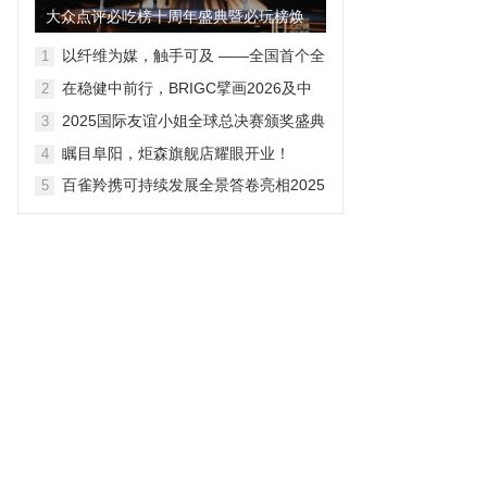
大众点评必吃榜十周年盛典暨必玩榜焕
新发布在沪举行
以纤维为媒，触手可及 ——全国首个全
1
感官沉浸式纤维艺术大展在贵阳盛大开
在稳健中前行，BRIGC擘画2026及中
2
幕
长期发展蓝图
2025国际友谊小姐全球总决赛颁奖盛典
3
在贵阳举行
瞩目阜阳，炬森旗舰店耀眼开业！
4
百雀羚携可持续发展全景答卷亮相2025
5
CAME