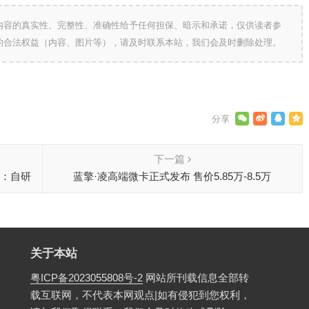
内容的真实性、完整性、准确性给予任何担保、暗示和承诺，仅供读者参
的合法权益（内容、图片等），请及时联系本站，我们会及时删除处理。
下一篇
作：自研
蓝擎·凌高端微卡正式发布 售价5.85万-8.5万
关于本站
粤ICP备2023055808号-2
网站所刊载信息全部转
载互联网，不代表本网观点|如有侵犯到您权利，