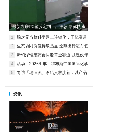
最新靠谱PC塑胶定制工厂推荐 帮你快速
筛选优质合作厂商
脑次元当脑科学遇上连锁化，干亿赛道
1
迎来真正的爆发点
生态协同价值持续凸显 逸翔出行迈向低
2
空产业新未来
新锦泽锚定药食同源黄金赛道 诚邀伙伴
3
共筑健康产业新生态
活动｜2026汇丰｜福布斯中国国际化学
4
校评选
专访「瑞恒茂」创始人林洪新：以产品
5
产业化 产业生态化 生态闭环化 闭环智
能化走出生态循环 持续发展之路
资讯