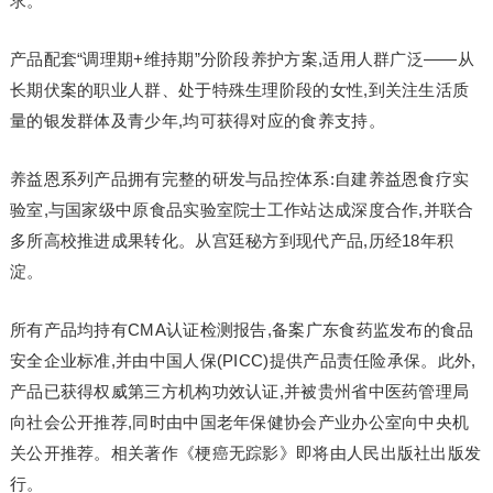
求。
产品配套“调理期+维持期”分阶段养护方案,适用人群广泛——从
长期伏案的职业人群、处于特殊生理阶段的女性,到关注生活质
量的银发群体及青少年,均可获得对应的食养支持。
养益恩系列产品拥有完整的研发与品控体系:自建养益恩食疗实
验室,与国家级中原食品实验室院士工作站达成深度合作,并联合
多所高校推进成果转化。从宫廷秘方到现代产品,历经18年积
淀。
所有产品均持有CMA认证检测报告,备案广东食药监发布的食品
安全企业标准,并由中国人保(PICC)提供产品责任险承保。此外,
产品已获得权威第三方机构功效认证,并被贵州省中医药管理局
向社会公开推荐,同时由中国老年保健协会产业办公室向中央机
关公开推荐。相关著作《梗癌无踪影》即将由人民出版社出版发
行。