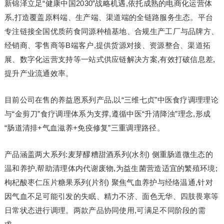
新锦泽立足“健康中国2030”战略机遇,依托成熟的电商化运营体
系,打造覆盖原料端、生产端、渠道端的全链路服务生态。平台
专注链接全国优质药食同源种植基地、合规生产工厂与品牌方、
经销商、零售商等B端客户,提供货源对接、资源整合、渠道拓
展、数字化运营支持等一站式供应链解决方案,有效打破信息差,
提升产业流通效率。
目前公司在售的养益恩系列产品,以“三维七贞”中医食疗调理理论
与“金剪刀”食疗调理体系为支撑,遵循中医“升清降浊”理念,形成
“肠道清排+气血滋养+免疫修复”三重调理路径。
产品涵盖两大系列:麦芽醪糟甜酒系列(水剂) 侧重肠道微生态的
温和养护,帮助清理体内代谢废物,为益生菌营造适宜的繁殖环境;
枸杞酸枣仁压片糖果系列(片剂) 聚焦气血养护与经络温通,针对
因气血不足可能引发的失眠、精力不济、面色无华、四肢畏寒等
日常状态进行调理。两款产品协同使用,可满足不同阶段的需