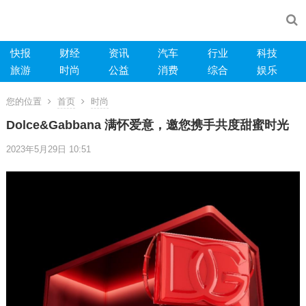
快报
财经
资讯
汽车
行业
科技
旅游
时尚
公益
消费
综合
娱乐
您的位置
首页
时尚
Dolce&Gabbana 满怀爱意，邀您携手共度甜蜜时光
2023年5月29日 10:51