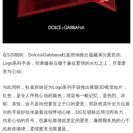
在520期间，Dolce&Gabbana杜嘉班纳推出蕴藏满分爱意的
Logo系列手袋，经典徽标点缀于象征爱情的火红之上，尽显爱
意与心动。
与此同时，杜嘉班纳还为Logo系列手袋推出裸眼3D视觉短片，
红色，是令人怦然心动的颜色，浸染每一帧记忆，是热烈、浓
郁、喜悦，迫不及待想要宣之于口的爱意，而跃然其中全方位展
示的手袋好似传递着这份悸动心绪，DG互锁标志简洁而有力，
仿若心动的符号，也象征着彼此坚定的爱意，像两颗炙热的心于
此相依缠绕，柔情蜜意无限蔓延。