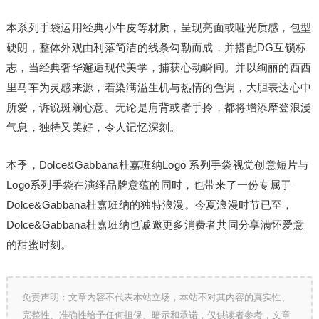
本系列手袋运用经典小牛皮等材质，呈现亮面或哑光质感，包型
硬朗，整体外观由利落简洁的线条勾勒而成，并搭配DG互锁标
志，当经典奢华邂逅现代美学，捕获心动瞬间。并以绚丽的西西
里马车为灵感来源，着染满溢生机与热情的色调，大胆表达心中
所爱，诉说斑斓心意。无论是肩背或者手拎，都将增添摩登浪漫
气息，独特又美好，令人记忆深刻。
本季，Dolce&Gabbana杜嘉班纳Logo 系列手袋视觉创意短片与
Logo系列手袋在演绎品牌意蕴的同时，也带来了一份专属于
Dolce&Gabbana杜嘉班纳的独特浪漫。今夏浪漫时节已至，
Dolce&Gabbana杜嘉班纳也诚邀更多消费者共同分享满怀爱意
的甜蜜时刻。
免责声明：文章内容不代表本站立场，本站不对其内容的真实性、
完整性、准确性给予任何担保、暗示和承诺，仅供读者参考，文章