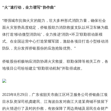
“火”速行动，全力谱写“协作曲”
“增强城市抗御火灾的能力，壮大多种形式消防力量，确保社会
面火灾形势高度稳定，侨银股助力消防救援支队以环卫车辆为载
体打造‘移动微型消防站’，全力推进‘消防+环卫’联勤联动新模
式。在全国运营中心打造荣耀军团，激励各项目打造小型移动消
防队，充分发挥侨银股份的应急抢险优势。”
侨银股份积极响应消防协调火灾救援、联勤保障等相关工作，各
地项目公司纷纷建立“联勤联动机制”并取得成效。
2023年8月29日，广东省韶关市曲江区环卫服务公司侨银曲江项
目水队资深司机龚建民、江海波自发对曲江大道某商铺不慎留下
的火情进行了及时的扑救，有效保障了周边商铺及居民生命财产