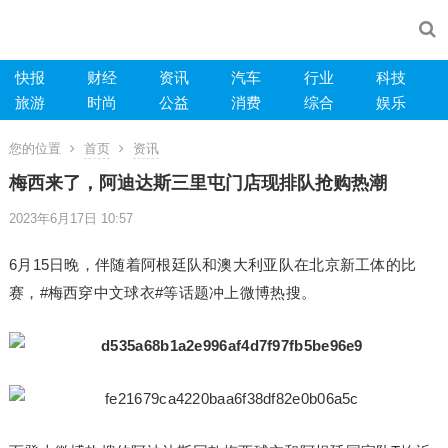
快报
财经
资讯
汽车
行业
科技
旅游
时尚
公益
消费
综合
娱乐
您的位置
首页
资讯
梅西来了，阿迪达斯三里屯门店现排队抢购热潮
2023年6月17日 10:57
6月15日晚，伴随着阿根廷队和澳大利亚队在北京新工体的比
赛，#梅西穿中文球衣#等话题冲上微博热搜。