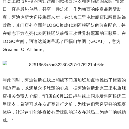
而登上微博热搜的阿迪达斯同款梅西球衣和阿根廷国家队T恤近
日一直是最热单品，甚至一件难求。作为梅西的终身品牌赞助
商，阿迪达斯为迎接梅西来华，在北京三里屯旗舰店以醒目装饰
致敬，其门店外立面的LOGO换成代表阿根廷队的蓝白配色，并
在标志下方点亮代表阿根廷队获得三次世界杯冠军的三颗星。在
LOGO右侧，阿迪达斯则呈现了巨幅山羊图（GOAT），意为
Greatest Of All Time。
与此同时，阿迪达斯在线上和线下门店加班加点地推出了梅西的
周边产品，以满足众多球迷的心愿。据阿迪达斯北京三里屯旗舰
店相关负责人介绍，“门店自6月12日起与线上同步发售阿根廷三
星球衣，希望可以在友谊赛进行之前，为球迷们营造更好的观赛
体验，让球迷们能够身披心爱球队的球衣在球场上为他们呐喊助
威。”