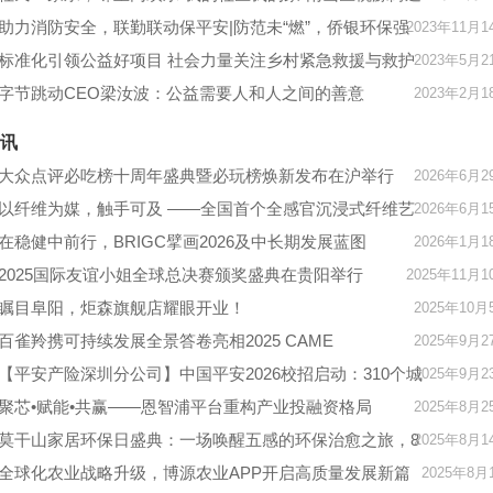
社区运动会
助力消防安全，联勤联动保平安|防范未“燃”，侨银环保强
2023年11月1
化消防安全培训
标准化引领公益好项目 社会力量关注乡村紧急救援与救护
2023年5月2
字节跳动CEO梁汝波：公益需要人和人之间的善意
2023年2月1
讯
大众点评必吃榜十周年盛典暨必玩榜焕新发布在沪举行
2026年6月2
以纤维为媒，触手可及 ——全国首个全感官沉浸式纤维艺
2026年6月1
术大展在贵阳盛大开幕
在稳健中前行，BRIGC擘画2026及中长期发展蓝图
2026年1月1
2025国际友谊小姐全球总决赛颁奖盛典在贵阳举行
2025年11月1
瞩目阜阳，炬森旗舰店耀眼开业！
2025年10月
百雀羚携可持续发展全景答卷亮相2025 CAME
2025年9月2
【平安产险深圳分公司】中国平安2026校招启动：310个城
2025年9月2
市超4000个岗位，AI助力校招新体验
聚芯•赋能•共赢——恩智浦平台重构产业投融资格局
2025年8月2
莫干山家居环保日盛典：一场唤醒五感的环保治愈之旅，8
2025年8月1
月18日莫干山见
全球化农业战略升级，博源农业APP开启高质量发展新篇
2025年8月