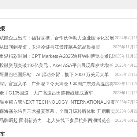
报
赋能企业出海：福智霖携手合作伙伴助力企业国际化发展
2024年7月1
从田间到餐桌，玉湖冷链与江景莲藕共筑品质桥梁
2025年11月1
重温精彩时刻：CPT Markets在2025迪拜Wiki博览会难以
2025年11月1
忘怀的一天
投融资额突破192亿美元，Aker ASA平台展现爆发式增长
2025年4月1
态势
​阿里巴巴国际站：AI 驱动外贸，揽下 2000 万美元大单
2025年2月1
深圳官宣入冬，广州呢？今天揭晓！本周广东最高温度将
2023年12月2
重回20摄氏度
牵手G105国道，大广高速吕田连接线建成通车
2023年12月1
瑶乡秘方获NEXT TECHNOLOGY INTERNATIONAL投资
2023年7月1
开启防脱育发新征程
森海塞尔跨界艺术盛宴落幕，全面升级聆听体验 开启听觉
2023年6月2
艺术新序章
品牌崛起 国潮新势力丨老人头线下参展杭州西湖博览会
2023年6月1
车