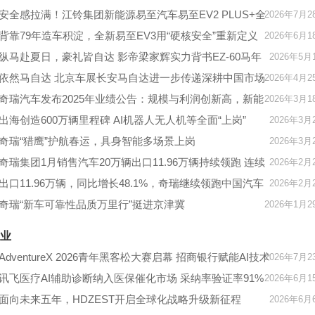
安全感拉满！江铃集团新能源易至汽车易至EV2 PLUS+全
2026年7月2
系标配安全守护
背靠79年造车积淀，全新易至EV3用“硬核安全”重新定义
2026年6月1
A00级价值
纵马赴夏日，豪礼皆自达 影帝梁家辉实力背书EZ-60马年
2026年5月
版上市 EZ-6超级置换季开启
依然马自达 北京车展长安马自达进一步传递深耕中国市场
2026年4月2
的信心
奇瑞汽车发布2025年业绩公告：规模与利润创新高，新能
2026年3月1
源和全球化成为增长极
出海创造600万辆里程碑 AI机器人无人机等全面“上岗”
2026年3月
奇瑞“猎鹰”护航春运，具身智能多场景上岗
2026年3月
奇瑞集团1月销售汽车20万辆出口11.96万辆持续领跑 连续
2026年2月
9个月突破10万辆
出口11.96万辆，同比增长48.1%，奇瑞继续领跑中国汽车
2026年2月
“出海”
奇瑞“新车可靠性品质万里行”挺进京津冀
2026年1月2
业
AdventureX 2026青年黑客松大赛启幕 招商银行赋能AI技术
2026年7月2
新生代
讯飞医疗AI辅助诊断纳入医保催化市场 采纳率验证率91%
2026年6月1
形成新商业化拐点
面向未来五年，HDZEST开启全球化战略升级新征程
2026年6月