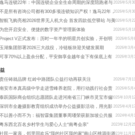
逸马连锁22年：中国连锁企业全生命周期的深度陪跑者与
2026年5月3
产业推手
不是所有咨询公司都有300多项连锁知识产权！逸马22年，
2026年5月3
用科学系统，陪你跑出下一个百亿连锁！
智航飞购亮相2026世界无人机大会 首发四款低空驿站 与美
2026年5月2
团达成合作成为“授权服务商”
为您开启安全、便捷的数字资产管理新体验
2026年5月1
Project V正式发布：历时一年半的明星共创实验，开创明
2026年5月
星联名新范式
玉湖集团部署2026三大战役，冷链板块迎关键发展期
2026年3月
可享70%以上盈余分配，平安御享金越年金下有保底上有
2026年3月
分红
益
责任铸就品牌 红岭中路团队公益行动再获关注
2026年7月1
南安市本真高级中学走进雪峰养老院，用行动践行社会责
2026年5月
任与教育初心
泰跃国际商会组织志愿团队走进河南省三门峡市灵宝市偏
2025年10月1
远山区探望孤寡老人
深圳市全趣摄影教育组织成功举办公益摄影活动，用光影
2025年4月1
定格美好生活！
不以善小而不为：福智霖集团董事周璠荣获新加坡公共服
2024年4月
务奖章（PBM）
粤东西北百名乡村学生与爱心人士“南粤会亲”
2023年12月2
社民一家亲，邻里同欢乐“我的社区我的家”南山区桃源街道
2023年11月1