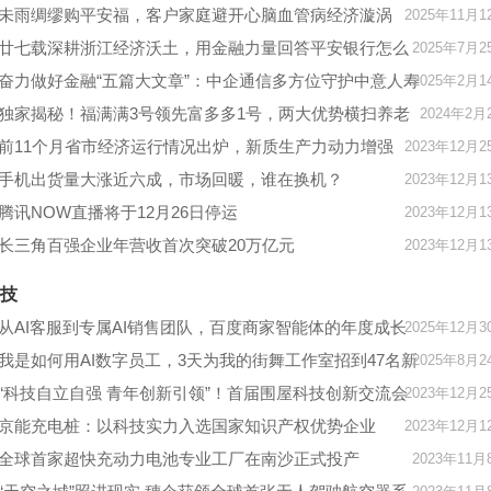
牌照助推大涨
未雨绸缪购平安福，客户家庭避开心脑血管病经济漩涡
2025年11月1
廿七载深耕浙江经济沃土，用金融力量回答平安银行怎么
2025年7月2
样
奋力做好金融“五篇大文章”：中企通信多方位守护中意人寿
2025年2月1
数字化建设
独家揭秘！福满满3号领先富多多1号，两大优势横扫养老
2024年2月
年金市场！
前11个月省市经济运行情况出炉，新质生产力动力增强
2023年12月2
手机出货量大涨近六成，市场回暖，谁在换机？
2023年12月1
腾讯NOW直播将于12月26日停运
2023年12月1
长三角百强企业年营收首次突破20万亿元
2023年12月1
技
从AI客服到专属AI销售团队，百度商家智能体的年度成长
2025年12月3
史
我是如何用AI数字员工，3天为我的街舞工作室招到47名新
2025年8月2
学员的？
“科技自立自强 青年创新引领”！首届围屋科技创新交流会
2023年12月2
在深圳举办
京能充电桩：以科技实力入选国家知识产权优势企业
2023年12月1
全球首家超快充动力电池专业工厂在南沙正式投产
2023年11月