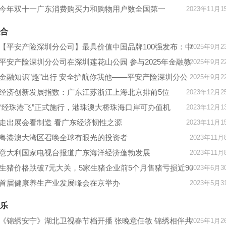
今年双十一广东消费购买力和购物用户数全国第一
2023年11月1
合
【平安产险深圳分公司】最具价值中国品牌100强发布：中
2025年9月2
国平安位列中国品牌第九
平安产险深圳分公司在深圳莲花山公园 参与2025年金融教
2025年9月2
育宣传周启动仪式活动
金融知识”趣”出行 安全护航你我他——平安产险深圳分公
2025年9月2
司打造移动金融课堂
经济创新发展指数：广东江苏浙江上海北京排前5位
2023年12月2
“经珠港飞”正式施行，港珠澳大桥珠海口岸可办值机
2023年12月1
走出展会看制造 看广东经济韧性之源
2023年11月1
粤港澳大湾区召唤全球有眼光的投资者
2023年11月
意大利国家电视台报道广东海洋经济蓬勃发展
2023年11月
生猪价格跌破7元大关，5家生猪企业前5个月售猪亏损近90
2023年6月3
亿元，多家上市公司优化产能
首届健康养生产业发展峰会在京举办
2023年5月3
乐
《锦绣安宁》湖北卫视春节档开播 张晚意任敏 锦绣相伴共
2025年1月2