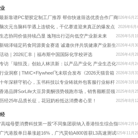
章
业
最新靠谱PC塑胶定制工厂推荐 帮你快速筛选优质合作厂商
2026年6月2
脑次元当脑科学遇上连锁化，干亿赛道迎来真正的爆发点
2026年6月
生态协同价值持续凸显 逸翔出行迈向低空产业新未来
2026年5月1
新锦泽锚定药食同源黄金赛道 诚邀伙伴共筑健康产业新生
2026年4月3
态
活动｜2026汇丰｜福布斯中国国际化学校评选
2026年4月2
专访「瑞恒茂」创始人林洪新：以产品产业化 产业生态化
2026年4月2
生态闭环化 闭环智能化走出生态循环 持续发展之路
​行业洞察 | TMIC×Flywheel飞未联合发布《2026天猫音箱
2026年3月3
音响行业白皮书》
十年深耕守初心，玉书科技以专业铸就外包客服行业标杆
2026年3月1
香港品牌SorLife大豆异黄酮强势领跑市场，销售额断层领
2025年8月2
先行业竞品！
历经25年品质长征，花冠奶粉抵达消费者心里！
2025年8月1
经
“高端母婴消费科技第一股”不同集团获纳入香港恒生综合指
2026年2月1
数
广汽港股单日暴涨超16%，广汽昊铂A800首获L3高速测试
2025年11月2