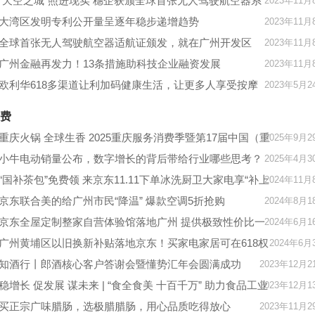
“天空之城”照进现实 穗企获颁全球首张无人驾驶航空器系
2023年11月
统型号合格证
大湾区发明专利公开量呈逐年稳步递增趋势
2023年11月
全球首张无人驾驶航空器适航证颁发，就在广州开发区
2023年11月
广州金融再发力！13条措施助科技企业融资发展
2023年11月
欧利华618多渠道让利加码健康生活，让更多人享受按摩
2023年5月2
椅！
费
重庆火锅 全球生香 2025重庆服务消费季暨第17届中国（重
2025年9月2
庆）火锅美食文化节盛大启幕
小牛电动销量公布，数字增长的背后带给行业哪些思考？
2025年4月3
“国补茶包”免费领 来京东11.11下单冰洗厨卫大家电享“补上
2024年11月
加补”优惠
京东联合美的给广州市民“降温” 爆款空调5折抢购
2024年8月1
京东全屋定制整家自营体验馆落地广州 提供极致性价比一
2024年6月1
站式整家解决方案
广州黄埔区以旧换新补贴落地京东！买家电家居可在618权
2024年6月
益上至高再减2000元
知酒行丨郎酒核心客户答谢会暨懂势汇年会圆满成功
2023年12月2
稳增长 促发展 谋未来 | “食全食美 十百千万” 助力食品工业
2023年12月1
发展
买正宗广味腊肠，选极腊腊肠，用心品质吃得放心
2023年11月2